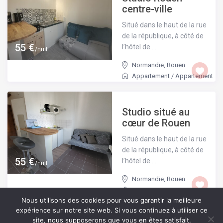
centre-ville
Situé dans le haut de la rue
de la république, à côté de
55 €
l’hôtel de ...
/nuit
Normandie
,
Rouen
Appartement
/
Appartement
Studio situé au
cœur de Rouen
Situé dans le haut de la rue
de la république, à côté de
55 €
l’hôtel de ...
/nuit
Normandie
,
Rouen
Appartement
/
Appartement
Nous utilisons des cookies pour vous garantir la meilleure
expérience sur notre site web. Si vous continuez à utiliser ce
site, nous supposerons que vous en êtes satisfait.